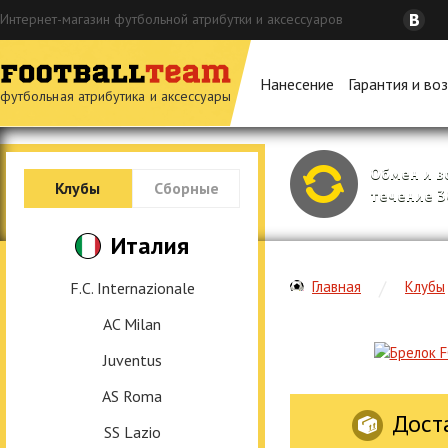
Интернет-магазин футбольной атрибутки и аксессуаров
Нанесение
Гарантия и во
футбольная атрибутика и аксессуары
Обмен и в
Клубы
Сборные
течение 3
Италия
Главная
Клубы
F.C. Internazionale
AC Milan
Juventus
AS Roma
Дост
SS Lazio