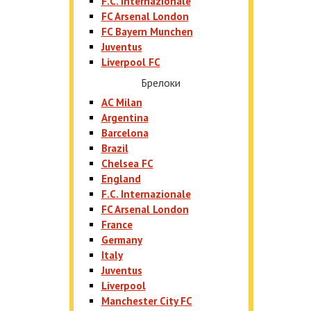
F.C. Internazionale
FC Arsenal London
FC Bayern Munchen
Juventus
Liverpool FC
Брелоки
AC Milan
Argentina
Barcelona
Brazil
Chelsea FC
England
F.C. Internazionale
FC Arsenal London
France
Germany
Italy
Juventus
Liverpool
Manchester City FC