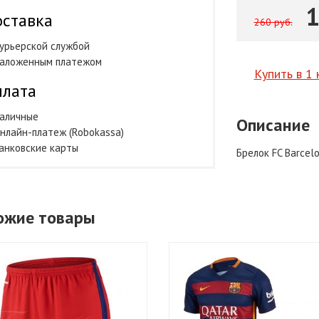
1
ставка
260 руб.
урьерской службой
аложенным платежом
Купить в 1 
лата
аличные
Описание
нлайн-платеж (Robokassa)
анковские карты
Брелок FC Barcel
ожие товары