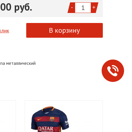
00 руб.
-
+
клик
ona металлический