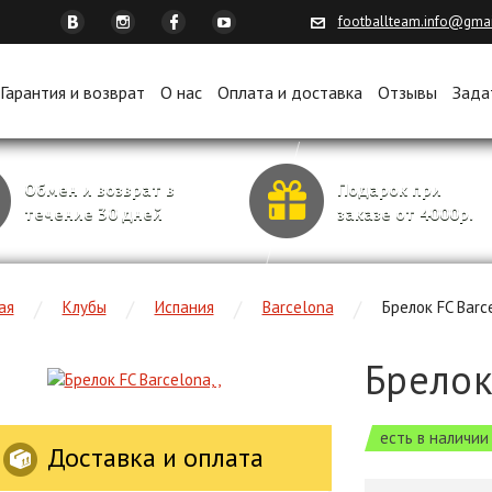
footballteam.info@gma
Гарантия и возврат
О нас
Оплата и доставка
Отзывы
Зада
Обмен и возврат в
Подарок при
течение 30 дней
заказе от 4000р.
ая
Клубы
Испания
Barcelona
Брелок FC Barc
Брелок 
есть в наличии
Доставка и оплата