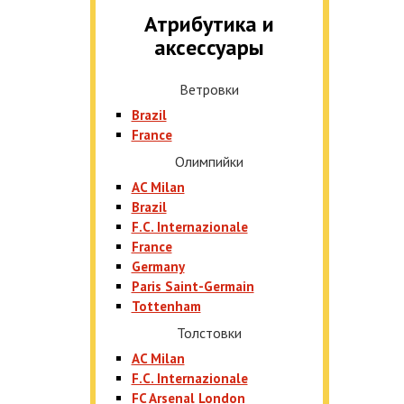
Атрибутика и
аксессуары
Ветровки
Brazil
France
Олимпийки
AC Milan
Brazil
F.C. Internazionale
France
Germany
Paris Saint-Germain
Tottenham
Толстовки
AC Milan
F.C. Internazionale
FC Arsenal London