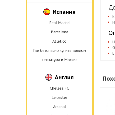
До
Испания
К
Н
Real Madrid
Оп
Barcelona
Atletico
Н
О
Где безопасно купить диплом
Б
техникума в Москве
Англия
Пох
Chelsea FC
Leicester
Arsenal