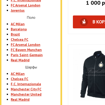
F.C. Internazionale
1 000 р
FC Arsenal London
Juventus
Поло
В КО
AC Milan
Barcelona
Brazil
Chelsea FC
FC Arsenal London
FC Bayern Munchen
Paris Saint-Germain
Real Madrid
Шарфы
AC Milan
Chelsea FC
F.C. Internazionale
Manchester City FC
Manchester United
Real Madrid