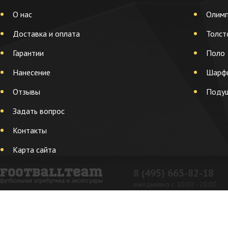
О нас
Олимп
Доставка и оплата
Толст
Гарантии
Поло
Нанесение
Шарф
Отзывы
Поду
Задать вопрос
Контакты
Карта сайта
8 (495) 665-82-18
ежедневно с 10:00 - 20:00