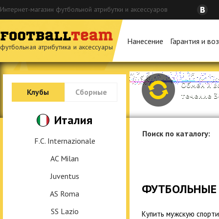
Интернет-магазин футбольной атрибутки и аксессуаров
Нанесение
Гарантия и во
футбольная атрибутика и аксессуары
Обмен и в
Клубы
Сборные
течение 3
Италия
Поиск по каталогу:
F.C. Internazionale
AC Milan
Juventus
ФУТБОЛЬНЫЕ
AS Roma
SS Lazio
Купить мужскую спорти