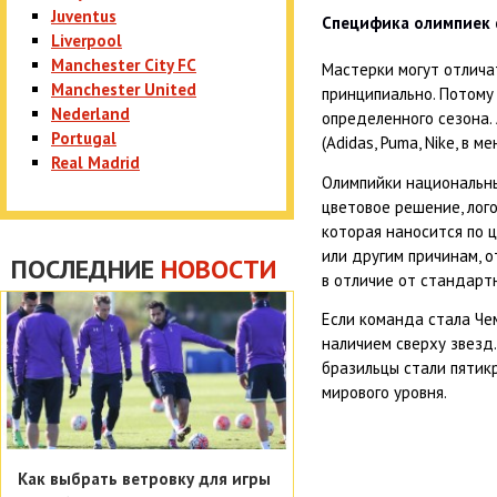
Juventus
Специфика олимпиек 
Liverpool
Manchester City FC
Мастерки могут отлича
Manchester United
принципиально. Потому
Nederland
определенного сезона.
Portugal
(
Adidas
,
Puma
,
Nike
, в м
Real Madrid
Олимпийки национальны
цветовое решение, лог
которая наносится по 
или другим причинам, о
ПОСЛЕДНИЕ
НОВОСТИ
в отличие от стандарт
Если команда стала Че
наличием сверху звезд
бразильцы стали пятик
мирового уровня.
Как выбрать ветровку для игры