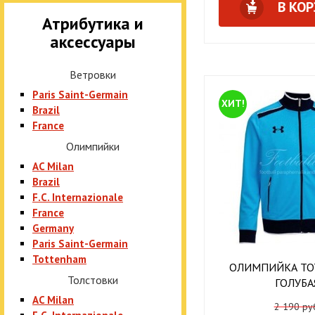
В КО
Атрибутика и
аксессуары
Ветровки
Paris Saint-Germain
ХИТ!
Brazil
France
Олимпийки
AC Milan
Brazil
F.C. Internazionale
France
Germany
Paris Saint-Germain
Tottenham
ОЛИМПИЙКА T
Толстовки
ГОЛУБА
AC Milan
2 190 ру