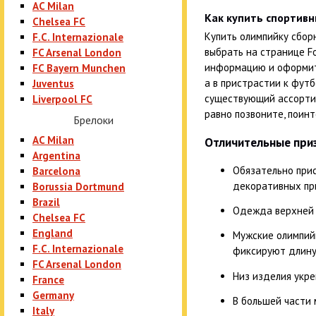
AC Milan
Как купить спортив
Chelsea FC
Купить олимпийку сбор
F.C. Internazionale
выбрать на странице F
FC Arsenal London
информацию и оформить
FC Bayern Munchen
а в пристрастии к фут
Juventus
существующий ассортим
Liverpool FC
равно позвоните, поин
Брелоки
AC Milan
Отличительные приз
Argentina
Обязательно при
Barcelona
декоративных при
Borussia Dortmund
Brazil
Одежда верхней 
Chelsea FC
England
Мужские олимпийк
F.C. Internazionale
фиксируют длину 
FC Arsenal London
Низ изделия укре
France
Germany
В большей части 
Italy