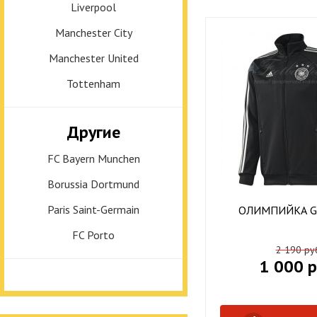
Liverpool
Manchester City
Manchester United
Tottenham
Другие
FC Bayern Munchen
Borussia Dortmund
Paris Saint-Germain
ОЛИМПИЙКА G
FC Porto
2 190 ру
1 000 р