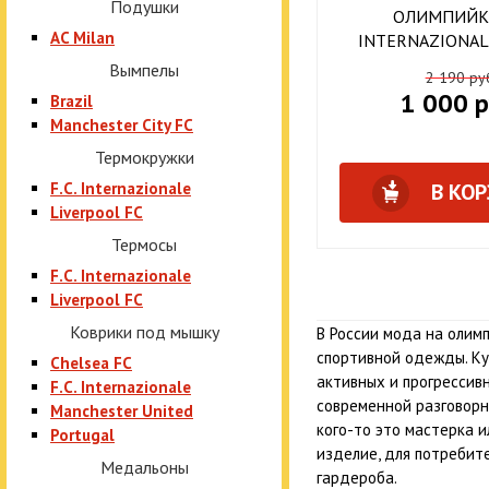
Подушки
ОЛИМПИЙКА
AC Milan
INTERNAZIONAL
Вымпелы
2 190 ру
1 000 р
Brazil
Manchester City FC
Термокружки
F.C. Internazionale
В КО
Liverpool FC
Термосы
F.C. Internazionale
Liverpool FC
Коврики под мышку
В России мода на олим
спортивной одежды. Ку
Chelsea FC
активных и прогрессивн
F.C. Internazionale
современной разговорно
Manchester United
кого-то это мастерка 
Portugal
изделие, для потребит
Медальоны
гардероба.