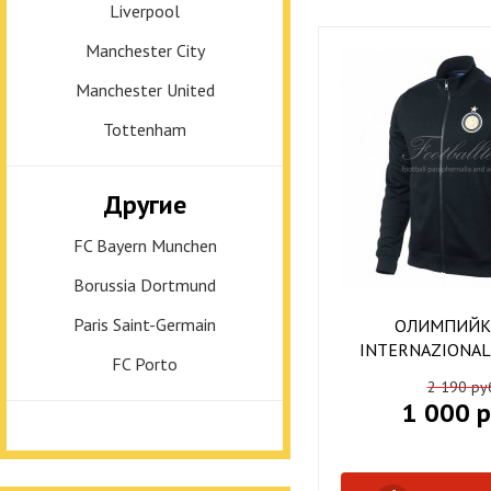
Liverpool
Manchester City
Manchester United
Tottenham
Другие
FC Bayern Munchen
Borussia Dortmund
Paris Saint-Germain
ОЛИМПИЙКА
INTERNAZIONAL
FC Porto
2 190 ру
1 000 р