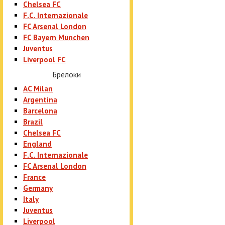
Chelsea FC
F.C. Internazionale
FC Arsenal London
FC Bayern Munchen
Juventus
Liverpool FC
Брелоки
AC Milan
Argentina
Barcelona
Brazil
Chelsea FC
England
F.C. Internazionale
FC Arsenal London
France
Germany
Italy
Juventus
Liverpool