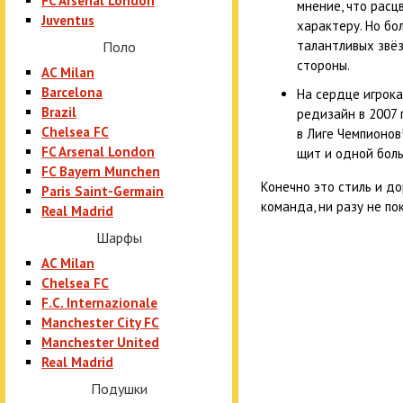
FC Arsenal London
мнение, что расц
Juventus
характеру. Но бо
талантливых звё
Поло
стороны.
AC Milan
Barcelona
На сердце игрока
Brazil
редизайн в 2007 
Chelsea FC
в Лиге Чемпионов!
FC Arsenal London
щит и одной бол
FC Bayern Munchen
Конечно это стиль и д
Paris Saint-Germain
команда, ни разу не по
Real Madrid
Шарфы
AC Milan
Chelsea FC
F.C. Internazionale
Manchester City FC
Manchester United
Real Madrid
Подушки