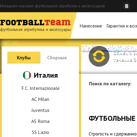
Интернет-магазин футбольной атрибутки и аксессуаров
Нанесение
Гарантия и во
футбольная атрибутика и аксессуары
Обмен и в
Клубы
Сборные
течение 3
Италия
Поиск по каталогу:
F.C. Internazionale
AC Milan
Juventus
ФУТБОЛЬНЫЕ
AS Roma
SS Lazio
Строгость и сдержаннос