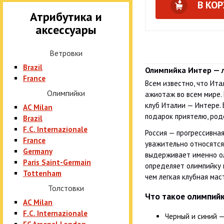
В КО
Атрибутика и
аксессуары
Ветровки
Brazil
Олимпийка Интер — 
France
Всем известно, что Ита
Олимпийки
ажиотаж во всем мире.
клуб Италии — Интере. 
AC Milan
подарок приятелю, родс
Brazil
F.C. Internazionale
Россия — прогрессивна
France
уважительно относятс
Germany
выдерживает именно оли
Paris Saint-Germain
определяет олимпийку 
Tottenham
чем легкая клубная мас
Толстовки
Что такое олимпий
AC Milan
F.C. Internazionale
Черный и синий 