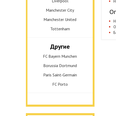
Liverpool
Н
Manchester City
Оп
Manchester United
Н
О
Tottenham
Б
Другие
FC Bayern Munchen
Borussia Dortmund
Paris Saint-Germain
FC Porto