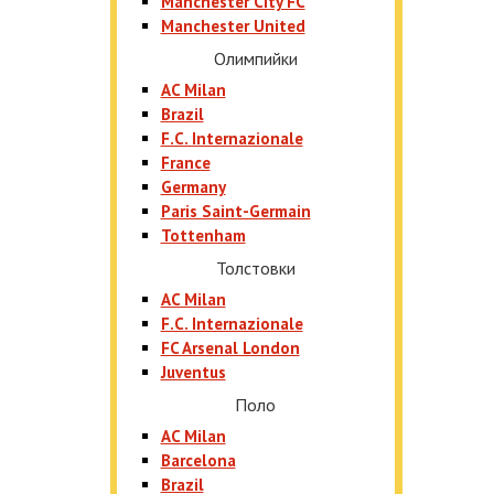
Manchester City FC
Manchester United
Олимпийки
AC Milan
Brazil
F.C. Internazionale
France
Germany
Paris Saint-Germain
Tottenham
Толстовки
AC Milan
F.C. Internazionale
FC Arsenal London
Juventus
Поло
AC Milan
Barcelona
Brazil