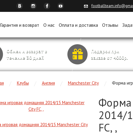
footballteam.info@gma
Гарантия и возврат
О нас
Оплата и доставка
Отзывы
Зада
Обмен и возврат в
Подарок при
течение 30 дней
заказе от 4000р.
ая
Клубы
Англия
Manchester City
Форма игро
Форма
2014/1
FC, ,