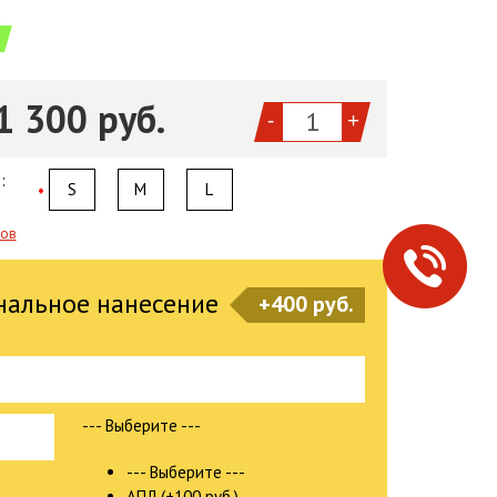
1 300 руб.
-
+
:
S
M
L
*
ров
нальное нанесение
+400 руб.
--- Выберите ---
--- Выберите ---
АПЛ (+100 руб.)