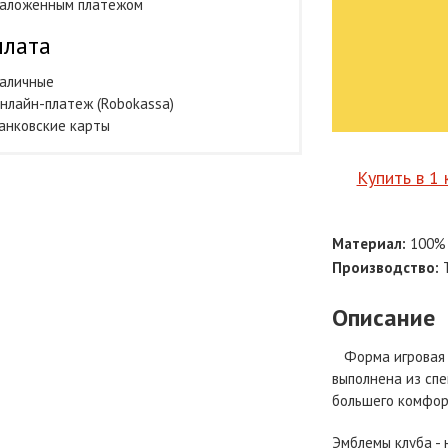
аложенным платежом
лата
аличные
нлайн-платеж (Robokassa)
анковские карты
Купить в 1 
Материал:
100% 
Производство:
Т
Описание
Форма игровая д
выполнена из сп
большего комфор
Эмблемы клуба - 