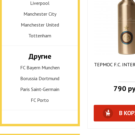
Liverpool
Manchester City
Manchester United
Tottenham
Другие
ТЕРМОС F.C. INT
FC Bayern Munchen
Borussia Dortmund
790 ру
Paris Saint-Germain
FC Porto
В КО