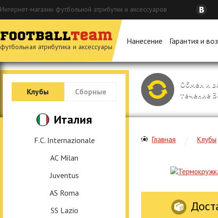
Интернет-магазин футбольной атрибутки и аксессуаров
Нанесение
Гарантия и во
футбольная атрибутика и аксессуары
Обмен и в
Клубы
Сборные
течение 3
Италия
Главная
Клубы
F.C. Internazionale
AC Milan
Juventus
AS Roma
Дост
SS Lazio