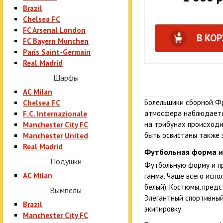
Brazil
Chelsea FC
FC Arsenal London
В КО
FC Bayern Munchen
Paris Saint-Germain
Real Madrid
Шарфы
AC Milan
Болельщики сборной Фр
Chelsea FC
атмосфера наблюдается
F.C. Internazionale
на трибунах происходи
Manchester City FC
быть освистаны также 
Manchester United
Real Madrid
Футбольная форма и
Подушки
Футбольную форму и пр
AC Milan
гамма. Чаще всего испо
белый). Костюмы, предс
Вымпелы
Элегантный спортивный
Brazil
экипировку.
Manchester City FC