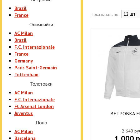
Manchester City
Brazil
Manchester United
Показывать по:
France
Олимпийки
Tottenham
AC Milan
Brazil
Другие
F.C. Internazionale
France
FC Bayern Munchen
Germany
Paris Saint-Germain
Borussia Dortmund
Tottenham
Paris Saint-Germain
Толстовки
FC Porto
AC Milan
F.C. Internazionale
FC Arsenal London
Juventus
ВЕТРОВКА F
Поло
2 640 ру
AC Milan
1 000 р
Barcelona