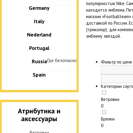
популярностью Nike. Са
Germany
находится эмблема. Пет
Испания
магазин «Footballteam»
Italy
доставкой по России. Е
Real Madrid
(триколор); для компле
Nederland
эмблему звездой.
Barcelona
Portugal
Atletico
Где безопасно купить диплом техникума 
Russia
Фильтр по цен
Spain
Англия
Категории сорт
Chelsea FC
Ветровки
Leicester
0
Атрибутика и
Arsenal
аксессуары
Брелки
Liverpool
0
Ветровки