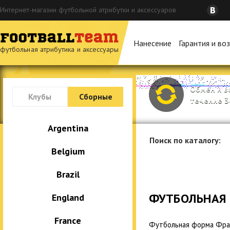
Интернет-магазин футбольной атрибутки и аксессуаров
Нанесение
Гарантия и во
футбольная атрибутика и аксессуары
Обмен и в
Клубы
Сборные
течение 3
Италия
Argentina
Поиск по каталогу:
F.C. Internazionale
Belgium
AC Milan
Brazil
Juventus
ФУТБОЛЬНАЯ
England
AS Roma
France
SS Lazio
Футбольная форма Фран