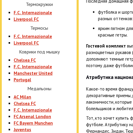
Последняя домашняя фо
Термокружки
футболка и шорт
F.C. Internazionale
разных оттенков
Liverpool FC
Термосы
ярким пятном для
красные гетры.
F.C. Internazionale
Liverpool FC
Гостевой комплект
вып
Коврики под мышку
разноцветных рукавов 
дополняют темные гетр
Chelsea FC
поэтому даже футболи
F.C. Internazionale
Manchester United
Атрибутика национ
Portugal
Медальоны
Какое-то время францу
декоративные приемы, р
AC Milan
лаконичности, которые
Chelsea FC
болельщиков и любител
F.C. Internazionale
FC Arsenal London
Тот, кто хочет купить
FC Bayern Munchen
футболе. Атрибутику н
Juventus
Фернандес, Зидан, Тюр