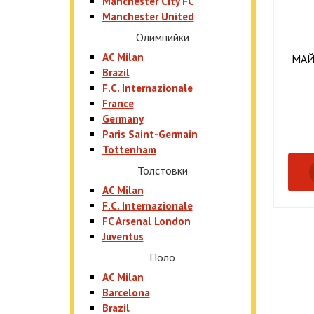
Manchester City FC
Manchester United
Олимпийки
AC Milan
МАЙ
Brazil
F.C. Internazionale
France
Germany
Paris Saint-Germain
Tottenham
Толстовки
AC Milan
F.C. Internazionale
FC Arsenal London
Juventus
Поло
AC Milan
Barcelona
Brazil