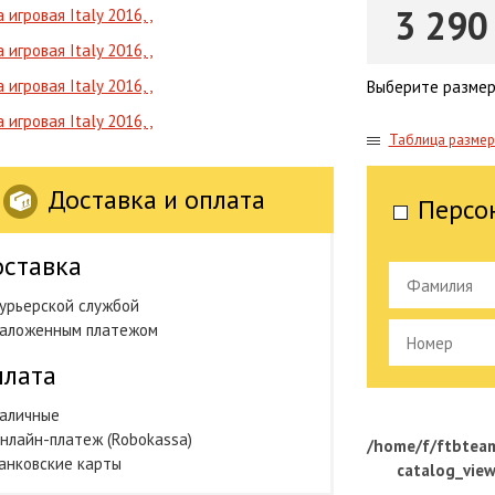
3 290
Выберите размер
Таблица разме
Доставка и оплата
Персо
ставка
урьерской службой
аложенным платежом
лата
аличные
нлайн-платеж (Robokassa)
/home/f/ftbteam
анковские карты
catalog_vie