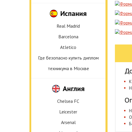
Испания
Real Madrid
Barcelona
Atletico
Где безопасно купить диплом
техникума в Москве
До
К
Англия
Н
Оп
Chelsea FC
Н
Leicester
О
Arsenal
Б