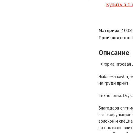
Купить в 1 
Материал:
100% 
Производство:
Т
Описание
Форма игровая д
Эмблема клуба, 
на груди принт.
Технология: Dry C
Благодаря оптим
высокофункцион
волокон и специ
пот активно впит