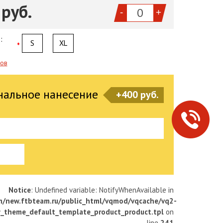
 руб.
-
+
:
S
XL
*
ров
нальное нанесение
+400 руб.
Notice
: Undefined variable: NotifyWhenAvailable in
/new.ftbteam.ru/public_html/vqmod/vqcache/vq2-
w_theme_default_template_product_product.tpl
on
line
241