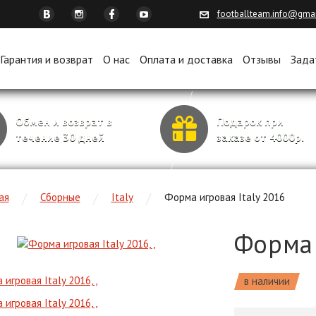
footballteam.info@gma
Гарантия и возврат
О нас
Оплата и доставка
Отзывы
Зада
Обмен и возврат в
Подарок при
течение 30 дней
заказе от 4000р.
ая
Сборные
Italy
Форма игровая Italy 2016
Форма 
в наличии